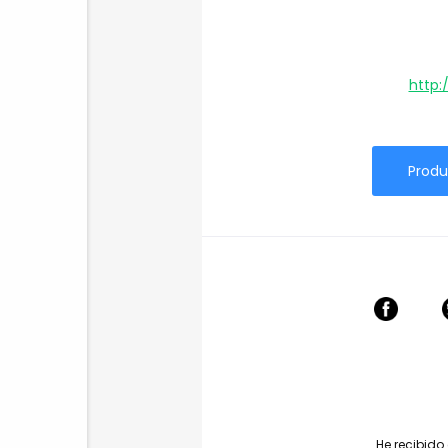
http:
Produ
He recibido