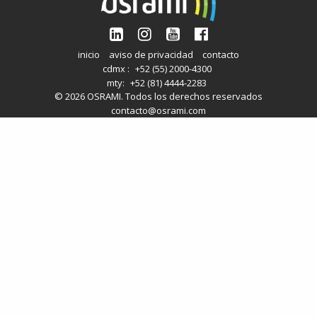
inicio
aviso de privacidad
contacto
cdmx :
+52 (55) 2000-4300
mty:
+52 (81) 4444-2283
© 2026 OSRAMI. Todos los derechos reservados
contacto@osrami.com