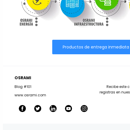
Productos de entrega inmediata
OSRAMI
Blog #101
Recibe este c
registras en nues
www.osrami.com