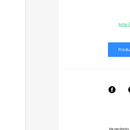
http:
Produ
He recibido