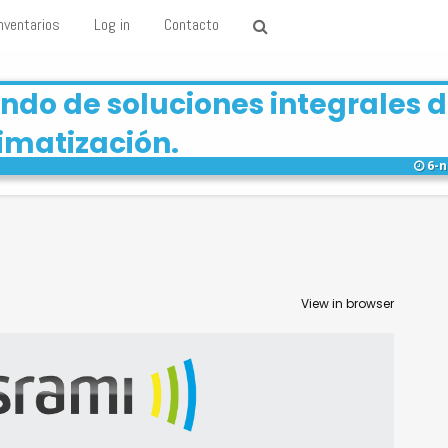
nventarios
Log in
Contacto
ndo de soluciones integrales 
imatización.
6-n
View in browser