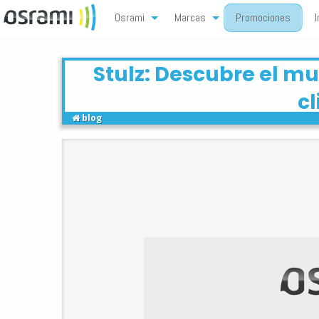
Osrami
Marcas
Promociones
I
Stulz: Descubre el mu
cl
blog