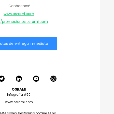
¡Conócenos!
www.osrami.com
//promociones.osrami.com
ctos de entrega inmediata
OSRAMI
Infografía #50
www.osrami.com
 este correo electrónico porque se ha