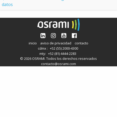
datos
inicio
aviso de privacidad
contacto
cdmx :
+52 (55) 2000-4300
mty:
+52 (81) 4444-2283
© 2026 OSRAMI. Todos los derechos reservados
contacto@osrami.com