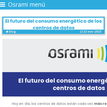
Osrami menú
El futuro del consumo energético de los
centros de datos
blog
22-nov-2023
El futuro del consumo energé
centros de datos
Hoy en día, los centros de datos están cada vez
más re