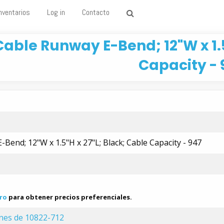
nventarios
Log in
Contacto
Cable Runway E-Bend; 12"W x 1.5
Capacity - 
Bend; 12"W x 1.5"H x 27"L; Black; Cable Capacity - 947
ro
para obtener precios preferenciales.
ones de 10822-712