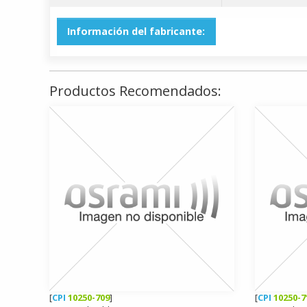
Información del fabricante:
Productos Recomendados:
[
CPI
10250-709
]
[
CPI
10250-7