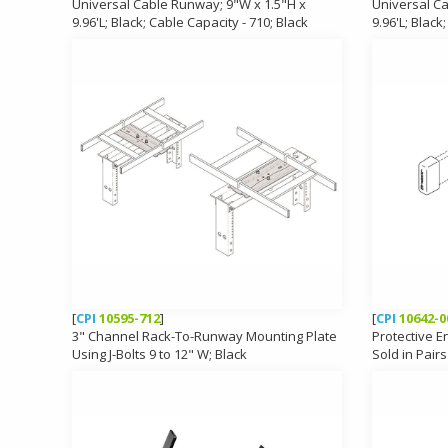
Universal Cable Runway; 9"W x 1.5"H x
Universal C
9.96'L; Black; Cable Capacity - 710; Black
9.96'L; Black
[
CPI
10595-712
]
[
CPI
10642-0
3" Channel Rack-To-Runway Mounting Plate
Protective E
Using J-Bolts 9 to 12" W; Black
Sold in Pairs