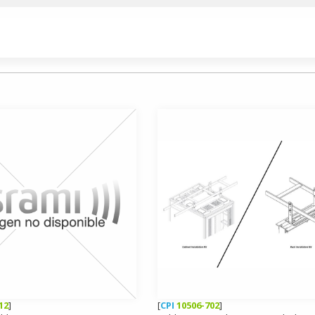
12
]
[
CPI
10506-702
]