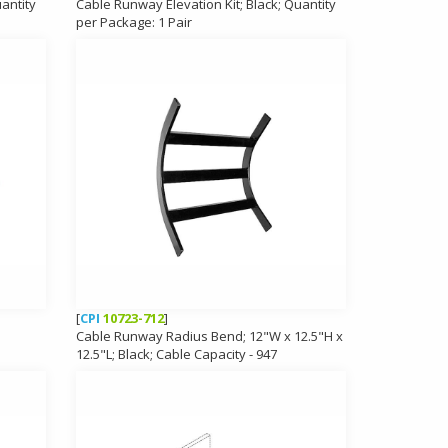
antity
Cable Runway Elevation Kit; Black; Quantity
per Package: 1 Pair
[
CPI
10723-712
]
Cable Runway Radius Bend; 12"W x 12.5"H x
12.5"L; Black; Cable Capacity - 947