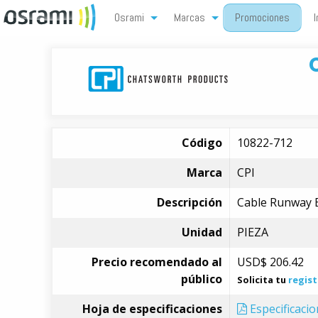
Osrami
Marcas
Promociones
I
Código
10822-712
Marca
CPI
Descripción
Cable Runway E-
Unidad
PIEZA
Precio recomendado al
USD$
206.42
público
Solicita tu
regist
Hoja de especificaciones
Especificaci