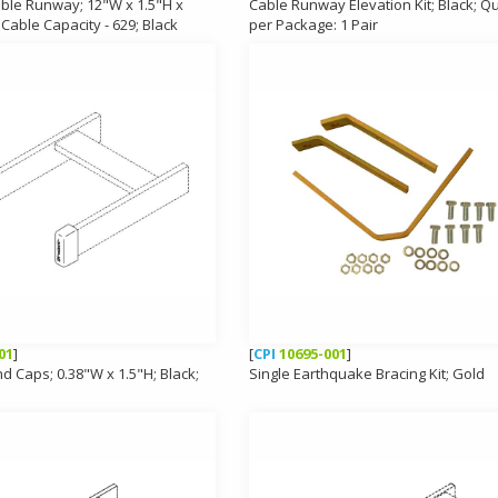
able Runway; 12"W x 1.5"H x
Cable Runway Elevation Kit; Black; Qu
; Cable Capacity - 629; Black
per Package: 1 Pair
01
]
[
CPI
10695-001
]
nd Caps; 0.38"W x 1.5"H; Black;
Single Earthquake Bracing Kit; Gold