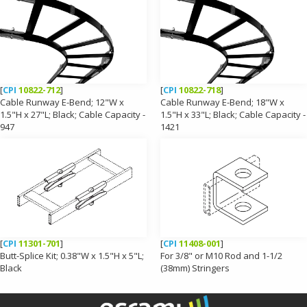
[
CPI
10822-712
]
[
CPI
10822-718
]
Cable Runway E-Bend; 12"W x
Cable Runway E-Bend; 18"W x
1.5"H x 27"L; Black; Cable Capacity -
1.5"H x 33"L; Black; Cable Capacity -
947
1421
[
CPI
11301-701
]
[
CPI
11408-001
]
Butt-Splice Kit; 0.38"W x 1.5"H x 5"L;
For 3/8" or M10 Rod and 1-1/2
Black
(38mm) Stringers