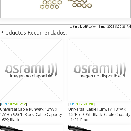
Última Modificación: 8-mar-2025 5:00:26 AM
Productos Recomendados:
[
CPI
10250-712
]
[
CPI
10250-718
]
Universal Cable Runway; 12"W x
Universal Cable Runway; 18"W x
1.5"H x 9.96'L; Black; Cable Capacity
1.5"H x 9.96'L; Black; Cable Capacity
- 629; Black
- 1421; Black