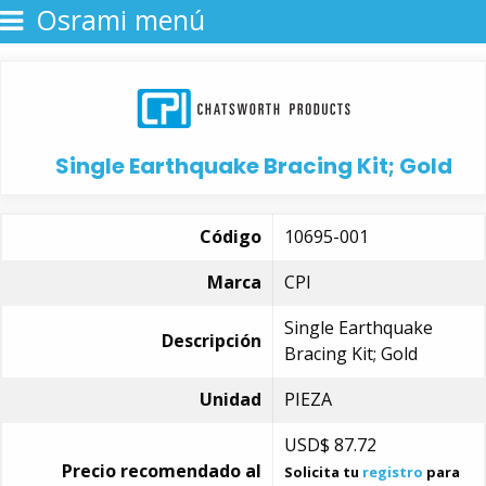
Osrami menú
Single Earthquake Bracing Kit; Gold
Código
10695-001
Marca
CPI
Single Earthquake
Descripción
Bracing Kit; Gold
Unidad
PIEZA
USD$
87.72
Precio recomendado al
Solicita tu
registro
para