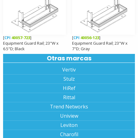
[
CPI
40057-723
]
[
CPI
40056-123
]
Equipment Guard Rail; 23"W x
Equipment Guard Rail; 23"W x
6.5"D; Black
7"D; Gray
Otras marcas
Vertiv
Stulz
HiRef
Rittal
Trend Networks
Uniview
Leviton
Charofil