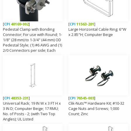
[
CPI
40169-002
]
[
CPI
11563-201
]
Pedestal Clamp with Bonding
Large Horizontal Cable Ring; 6"W
Connector; For use with Round; 1-
x 2.85"H; Computer Beige
1/8" (28 mm) to 1-3/4" (44 mm) OD
Pedestal Style; (1) #6 AWG and (1)
2/0 Connectors per side; Each
[
CPI
48353-231
]
[
CPI
76545-003
]
Universal Rack; 19 IN W x 3 FT H x
Clik-Nuts™ Hardware Kit; #10-32
3 IN D; Computer Beige; 17 RMU;
Cage Nuts and Screws; 1;000
No. of Posts - 2; (with Two Top
Count; Zinc
Angles); UL Listed