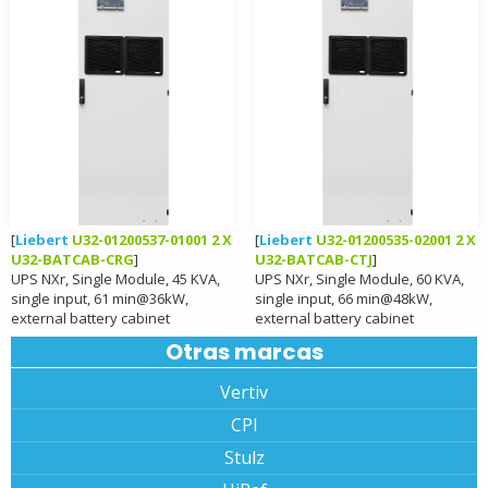
[
Liebert
U32-01200537-01001 2 X
[
Liebert
U32-01200535-02001 2 X
U32-BATCAB-CRG
]
U32-BATCAB-CTJ
]
UPS NXr, Single Module, 45 KVA,
UPS NXr, Single Module, 60 KVA,
single input, 61 min@36kW,
single input, 66 min@48kW,
external battery cabinet
external battery cabinet
Otras marcas
Vertiv
CPI
Stulz