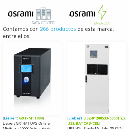
Contamos con
266 productos
de esta marca,
entre ellos:
[
Liebert
GXT-MT1000
]
[
Liebert
U32-01200533-03001 2 X
Liebert GXT-MT UPS Online
U32-BATCAB-CRL
]
Minitorre 1000 VA Voltaje de
UPS NXr, Single Module, 75 KVA,