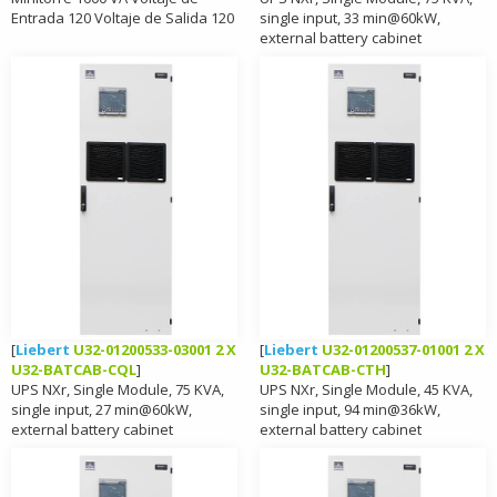
Entrada 120 Voltaje de Salida 120
single input, 33 min@60kW,
external battery cabinet
[
Liebert
U32-01200533-03001 2 X
[
Liebert
U32-01200537-01001 2 X
U32-BATCAB-CQL
]
U32-BATCAB-CTH
]
UPS NXr, Single Module, 75 KVA,
UPS NXr, Single Module, 45 KVA,
single input, 27 min@60kW,
single input, 94 min@36kW,
external battery cabinet
external battery cabinet