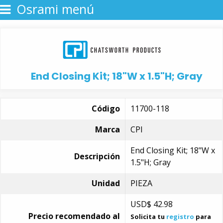
Osrami menú
End Closing Kit; 18"W x 1.5"H; Gray
Código
11700-118
Marca
CPI
End Closing Kit; 18"W x
Descripción
1.5"H; Gray
Unidad
PIEZA
USD$
42.98
Precio recomendado al
Solicita tu
registro
para