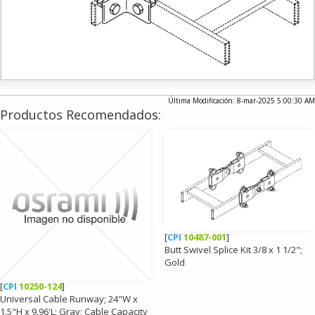
Última Modificación: 8-mar-2025 5:00:30 AM
Productos Recomendados:
[
CPI
10487-001
]
Butt Swivel Splice Kit 3/8 x 1 1/2";
Gold
[
CPI
10250-124
]
Universal Cable Runway; 24"W x
1.5"H x 9.96'L; Gray; Cable Capacity