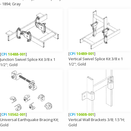
- 1894; Gray
[
CPI
10489-001
]
[
CPI
10488-001
]
Vertical Swivel Splice Kit 3/8 x 1
Junction Swivel Splice Kit 3/8 x 1
1/2"; Gold
1/2"; Gold
[
CPI
10562-001
]
[
CPI
10608-001
]
Universal Earthquake Bracing Kit;
Vertical Wall Brackets 3/8; 1.5"H;
Gold
Gold