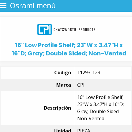
Osrami menú
16" Low Profile Shelf; 23"W x 3.47"H x
16"D; Gray; Double Sided; Non-Vented
Código
11293-123
Marca
CPI
16" Low Profile Shelf;
23"W x 3.47"H x 16"D;
Descripción
Gray; Double Sided;
Non-Vented
Unidad
PIEZA