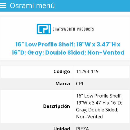
Osrami menú
16" Low Profile Shelf; 19"W x 3.47"H x
16"D; Gray; Double Sided; Non-Vented
Código
11293-119
Marca
CPI
16" Low Profile Shelf;
19"W x 3.47"H x 16"D;
Descripción
Gray; Double Sided;
Non-Vented
Unidad
PIEZA