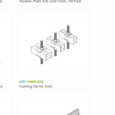
ld
Washer, Plain, 5/8, Gold Chem, 100 Pack
[
CPI
10609-001
]
ld
Framing Clip Kit; Gold