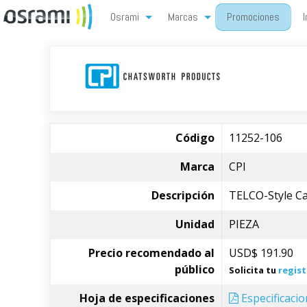
Osrami
Marcas
Promociones
I
Código
11252-106
Marca
CPI
Descripción
TELCO-Style Cab
Unidad
PIEZA
Precio recomendado al
USD$
191.90
público
Solicita tu
regist
Hoja de especificaciones
Especificaci