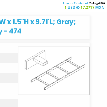
Tipo de Cambio al
05-Aug-2026
1
USD
17.2717
MXN
x 1.5"H x 9.71'L; Gray;
 - 474