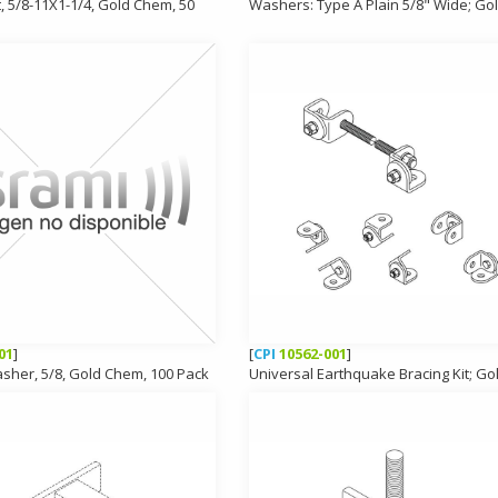
, 5/8-11X1-1/4, Gold Chem, 50
Washers: Type A Plain 5/8" Wide; Go
01
]
[
CPI
10562-001
]
asher, 5/8, Gold Chem, 100 Pack
Universal Earthquake Bracing Kit; Go