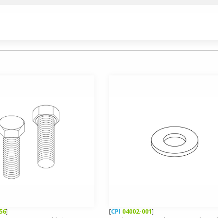
56
]
[
CPI
04002-001
]