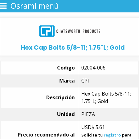
Osrami menú
Hex Cap Bolts 5/8-11; 1.75"L; Gold
Código
02004-006
Marca
CPI
Hex Cap Bolts 5/8-11;
Descripción
1.75"L; Gold
Unidad
PIEZA
USD$
5.61
Precio recomendado al
Solicita tu
registro
para