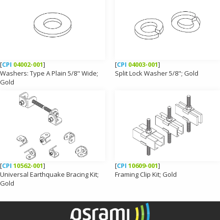
[
CPI
04002-001
]
[
CPI
04003-001
]
Washers: Type A Plain 5/8" Wide;
Split Lock Washer 5/8"; Gold
Gold
[
CPI
10562-001
]
[
CPI
10609-001
]
Universal Earthquake Bracing Kit;
Framing Clip Kit; Gold
Gold