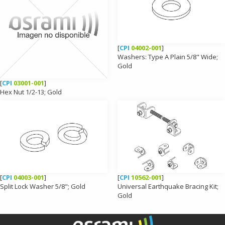
[
CPI
04002-001
]
Washers: Type A Plain 5/8" Wide;
Gold
[
CPI
03001-001
]
Hex Nut 1/2-13; Gold
[
CPI
04003-001
]
[
CPI
10562-001
]
Split Lock Washer 5/8"; Gold
Universal Earthquake Bracing Kit;
Gold