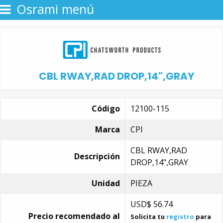
Osrami menú
CBL RWAY,RAD DROP,14",GRAY
Código
12100-115
Marca
CPI
CBL RWAY,RAD
Descripción
DROP,14",GRAY
Unidad
PIEZA
USD$
56.74
Precio recomendado al
Solicita tu
registro
para