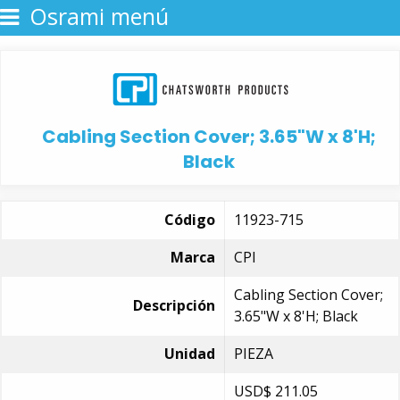
Osrami menú
Cabling Section Cover; 3.65"W x 8'H;
Black
Código
11923-715
Marca
CPI
Cabling Section Cover;
Descripción
3.65"W x 8'H; Black
Unidad
PIEZA
USD$
211.05