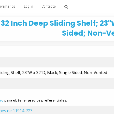
nventarios
Log in
Contacto
32 Inch Deep Sliding Shelf; 23"
Sided; Non-V
iding Shelf; 23"W x 32"D; Black; Single Sided; Non-Vented
ro
para obtener precios preferenciales.
ones de 11914-723