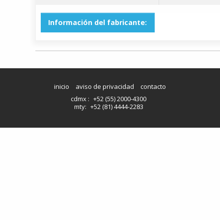
Información del fabricante:
inicio
aviso de privacidad
contacto
cdmx :
+52 (55) 2000-4300
mty:
+52 (81) 4444-2283