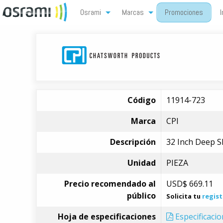
Osrami
Marcas
Promociones
I
Código
11914-723
Marca
CPI
Descripción
32 Inch Deep Sl
Unidad
PIEZA
Precio recomendado al
USD$
669.11
público
Solicita tu
regist
Hoja de especificaciones
Especificaci