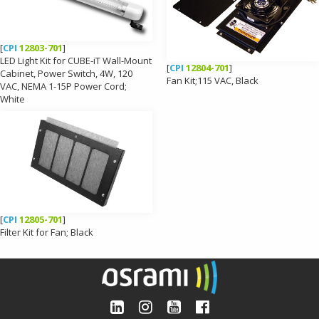
[
CPI
12803-701
]
LED Light Kit for CUBE-iT Wall-Mount
[
CPI
12804-701
]
Cabinet, Power Switch, 4W, 120
Fan Kit;115 VAC, Black
VAC, NEMA 1-15P Power Cord;
White
[
CPI
12805-701
]
Filter Kit for Fan; Black