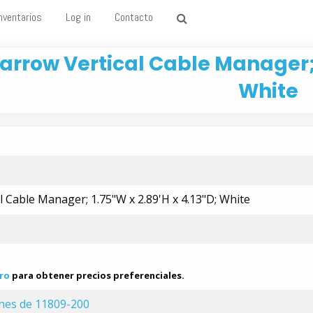
nventarios
Log in
Contacto
arrow Vertical Cable Manager; 1
White
l Cable Manager; 1.75"W x 2.89'H x 4.13"D; White
ro
para obtener precios preferenciales.
ones de 11809-200