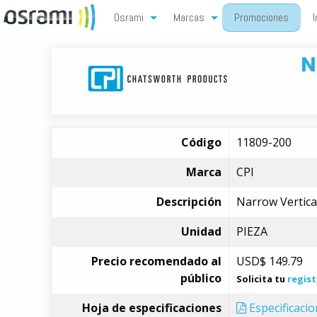
Osrami
Marcas
Promociones
I
N
Código
11809-200
Marca
CPI
Descripción
Narrow Vertica
Unidad
PIEZA
Precio recomendado al
USD$
149.79
público
Solicita tu
regist
Hoja de especificaciones
Especificaci