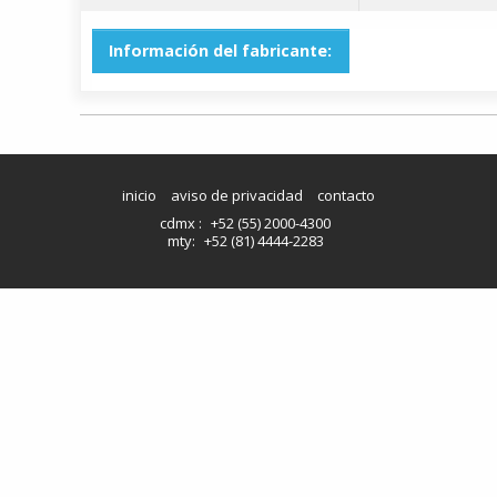
Información del fabricante:
inicio
aviso de privacidad
contacto
cdmx :
+52 (55) 2000-4300
mty:
+52 (81) 4444-2283