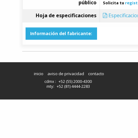
público
Solicita tu
regist
Hoja de especificaciones
Especificaci
Información del fabricante:
inicio
aviso de privacidad
contacto
cdmx :
+52 (55) 2000-4300
mty:
+52 (81) 4444-2283