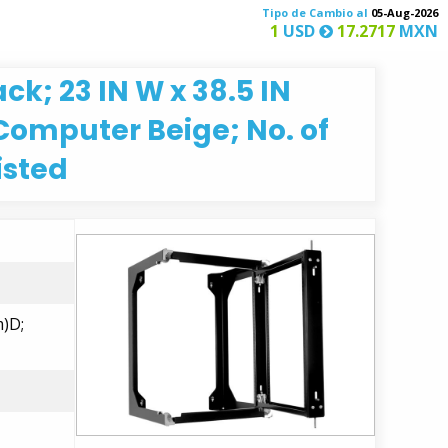
Tipo de Cambio al
05-Aug-2026
1
USD
17.2717
MXN
k; 23 IN W x 38.5 IN
omputer Beige; No. of
Listed
m)D;