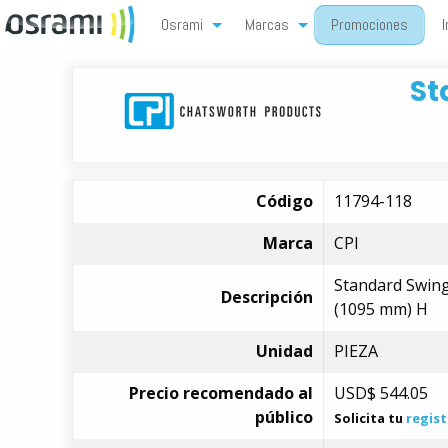
Osrami
Marcas
Promociones
I
St
Código
11794-118
Marca
CPI
Standard Swing 
Descripción
(1095 mm) H
Unidad
PIEZA
Precio recomendado al
USD$
544.05
público
Solicita tu
regist