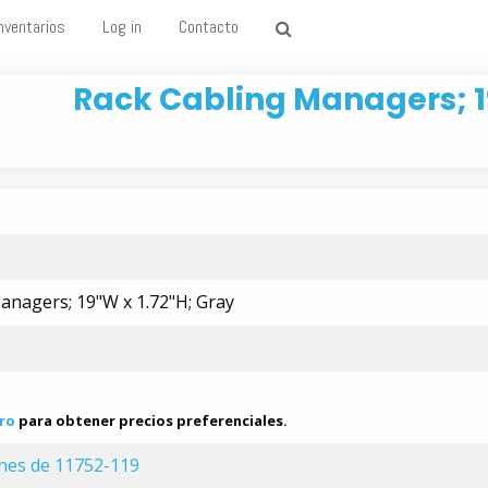
nventarios
Log in
Contacto
Rack Cabling Managers; 19
anagers; 19"W x 1.72"H; Gray
ro
para obtener precios preferenciales.
ones de 11752-119