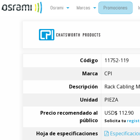
Osrami
Marcas
Promociones
I
Código
11752-119
Marca
CPI
Descripción
Rack Cabling M
Unidad
PIEZA
Precio recomendado al
USD$
112.90
público
Solicita tu
regist
Hoja de especificaciones
Especificaci