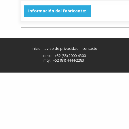
Información del fabricante:
inicio
aviso de privacidad
contacto
cdmx :
+52 (55) 2000-4300
mty:
+52 (81) 4444-2283