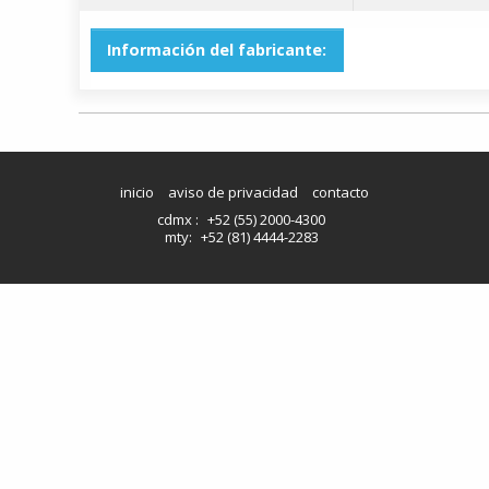
Información del fabricante:
inicio
aviso de privacidad
contacto
cdmx :
+52 (55) 2000-4300
mty:
+52 (81) 4444-2283