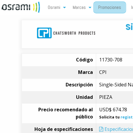
Osrami
Marcas
Promociones
I
S
Código
11730-708
Marca
CPI
Descripción
Single-Sided Na
Unidad
PIEZA
Precio recomendado al
USD$
674.78
público
Solicita tu
regist
Hoja de especificaciones
Especificaci