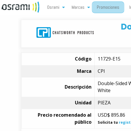
Osrami
Marcas
Promociones
I
Do
Código
11729-E15
Marca
CPI
Double-Sided Wi
Descripción
White
Unidad
PIEZA
Precio recomendado al
USD$
895.86
público
Solicita tu
regist