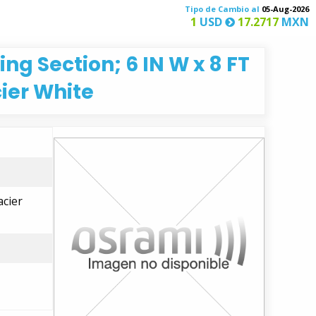
Tipo de Cambio al
05-Aug-2026
1
USD
17.2717
MXN
ng Section; 6 IN W x 8 FT
cier White
acier