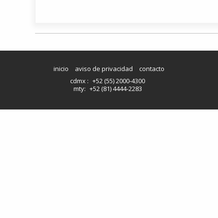
inicio
aviso de privacidad
contacto
cdmx :
+52 (55) 2000-4300
mty:
+52 (81) 4444-2283