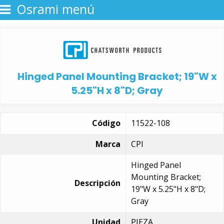
Osrami menú
Hinged Panel Mounting Bracket; 19"W x
5.25"H x 8"D; Gray
Código
11522-108
Marca
CPI
Hinged Panel
Mounting Bracket;
Descripción
19"W x 5.25"H x 8"D;
Gray
Unidad
PIEZA