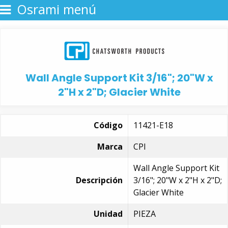
Osrami menú
Wall Angle Support Kit 3/16"; 20"W x
2"H x 2"D; Glacier White
Código
11421-E18
Marca
CPI
Wall Angle Support Kit
Descripción
3/16"; 20"W x 2"H x 2"D;
Glacier White
Unidad
PIEZA