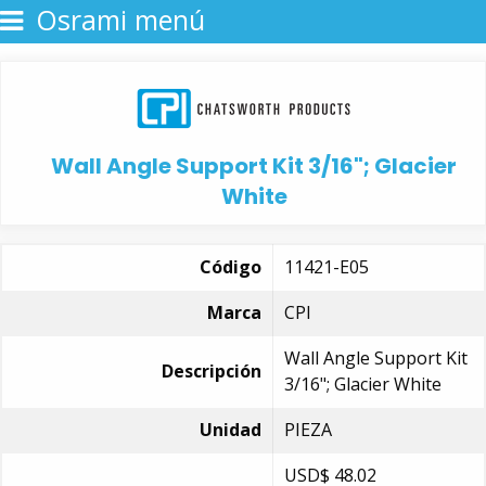
Osrami menú
Wall Angle Support Kit 3/16"; Glacier
White
Código
11421-E05
Marca
CPI
Wall Angle Support Kit
Descripción
3/16"; Glacier White
Unidad
PIEZA
USD$
48.02