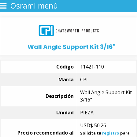
Osrami menú
Wall Angle Support Kit 3/16"
Código
11421-110
Marca
CPI
Wall Angle Support Kit
Descripción
3/16"
Unidad
PIEZA
USD$
50.26
Precio recomendado al
Solicita tu
registro
para