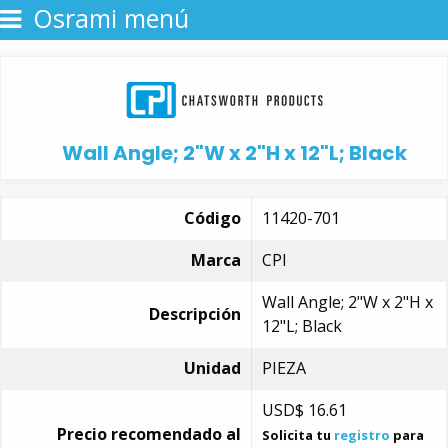
Osrami menú
Wall Angle; 2"W x 2"H x 12"L; Black
Código
11420-701
Marca
CPI
Wall Angle; 2"W x 2"H x
Descripción
12"L; Black
Unidad
PIEZA
USD$
16.61
Precio recomendado al
Solicita tu
registro
para