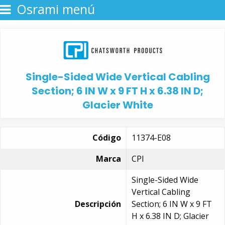
Osrami menú
Single-Sided Wide Vertical Cabling
Section; 6 IN W x 9 FT H x 6.38 IN D;
Glacier White
Código
11374-E08
Marca
CPI
Single-Sided Wide
Vertical Cabling
Descripción
Section; 6 IN W x 9 FT
H x 6.38 IN D; Glacier