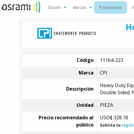
Osrami
Marcas
Promociones
I
H
Código
11164-223
Marca
CPI
Heavy Duty Equ
Descripción
Double Sided;
Unidad
PIEZA
Precio recomendado al
USD$
328.18
público
Solicita tu
regist