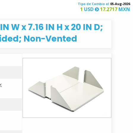
Tipo de Cambio al
05-Aug-2026
1
USD
17.2717
MXN
 W x 7.16 IN H x 20 IN D;
Sided; Non-Vented
;