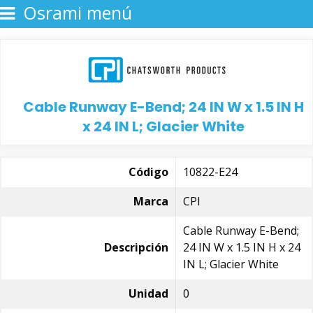
Osrami menú
Cable Runway E-Bend; 24 IN W x 1.5 IN H
x 24 IN L; Glacier White
Código
10822-E24
Marca
CPI
Cable Runway E-Bend;
Descripción
24 IN W x 1.5 IN H x 24
IN L; Glacier White
Unidad
0