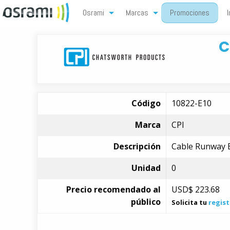
Osrami
Marcas
Promociones
I
C
Código
10822-E10
Marca
CPI
Descripción
Cable Runway E-
Unidad
0
Precio recomendado al
USD$
223.68
público
Solicita tu
regist