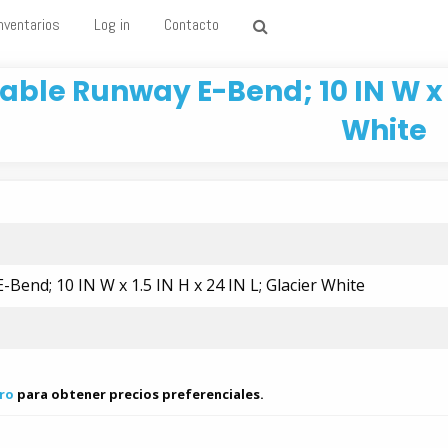
nventarios
Log in
Contacto
able Runway E-Bend; 10 IN W x 1.
White
Bend; 10 IN W x 1.5 IN H x 24 IN L; Glacier White
ro
para obtener precios preferenciales.