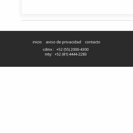
inicio
aviso de privacidad
contacto
cdmx :
+52 (55) 2000-4300
mty:
+52 (81) 4444-2283