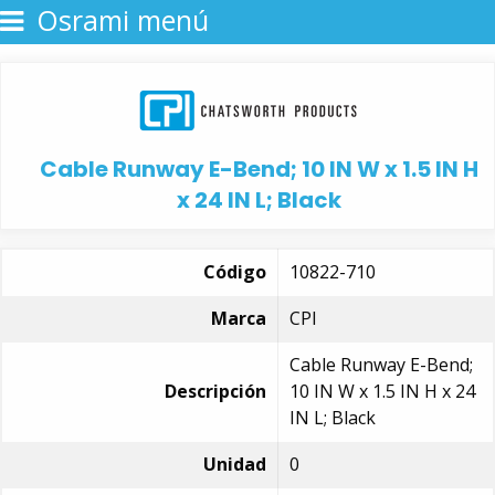
Osrami menú
Cable Runway E-Bend; 10 IN W x 1.5 IN H
x 24 IN L; Black
Código
10822-710
Marca
CPI
Cable Runway E-Bend;
Descripción
10 IN W x 1.5 IN H x 24
IN L; Black
Unidad
0