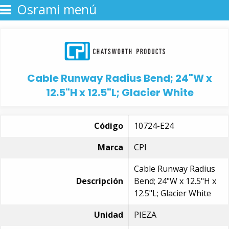
Osrami menú
Cable Runway Radius Bend; 24"W x
12.5"H x 12.5"L; Glacier White
Código
10724-E24
Marca
CPI
Cable Runway Radius
Descripción
Bend; 24"W x 12.5"H x
12.5"L; Glacier White
Unidad
PIEZA