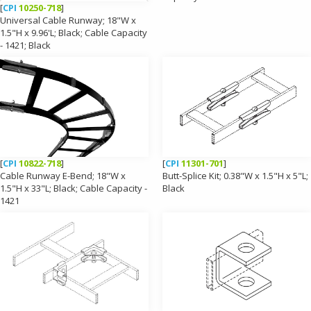
[
CPI
10250-718
]
Universal Cable Runway; 18"W x
1.5"H x 9.96'L; Black; Cable Capacity
- 1421; Black
[
CPI
10822-718
]
[
CPI
11301-701
]
Cable Runway E-Bend; 18"W x
Butt-Splice Kit; 0.38"W x 1.5"H x 5"L;
1.5"H x 33"L; Black; Cable Capacity -
Black
1421