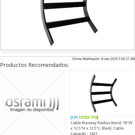
Última Modificación: 8-mar-2025 5:00:27 AM
Productos Recomendados:
[
CPI
10723-718
]
Cable Runway Radius Bend; 18"W
x 12.5"H x 12.5"L; Black; Cable
Capacity - 1421