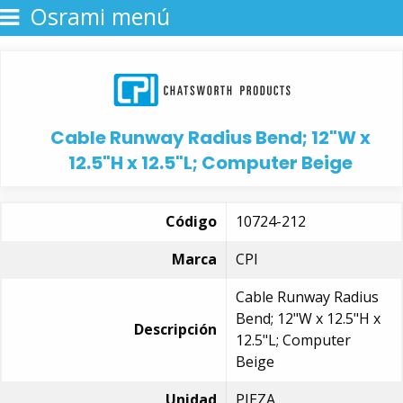
Osrami menú
Cable Runway Radius Bend; 12"W x
12.5"H x 12.5"L; Computer Beige
Código
10724-212
Marca
CPI
Cable Runway Radius
Bend; 12"W x 12.5"H x
Descripción
12.5"L; Computer
Beige
Unidad
PIEZA