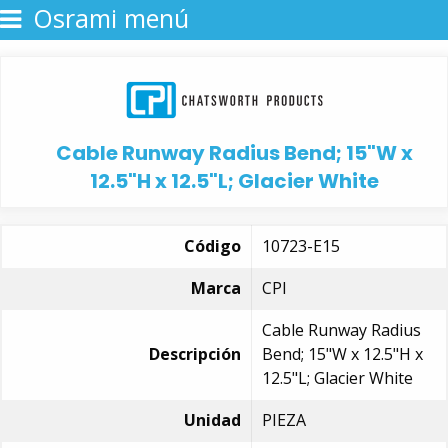
Osrami menú
Cable Runway Radius Bend; 15"W x
12.5"H x 12.5"L; Glacier White
Código
10723-E15
Marca
CPI
Cable Runway Radius
Descripción
Bend; 15"W x 12.5"H x
12.5"L; Glacier White
Unidad
PIEZA