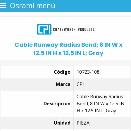
Osrami menú
Cable Runway Radius Bend; 8 IN W x
12.5 IN H x 12.5 IN L; Gray
Código
10723-108
Marca
CPI
Cable Runway Radius
Descripción
Bend; 8 IN W x 12.5 IN
H x 12.5 IN L; Gray
Unidad
PIEZA