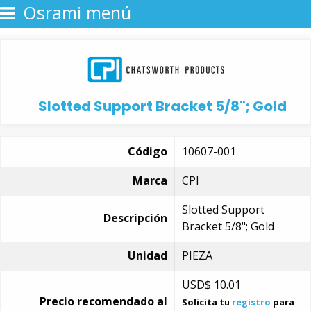
Osrami menú
Slotted Support Bracket 5/8"; Gold
Código
10607-001
Marca
CPI
Slotted Support
Descripción
Bracket 5/8"; Gold
Unidad
PIEZA
USD$
10.01
Precio recomendado al
Solicita tu
registro
para