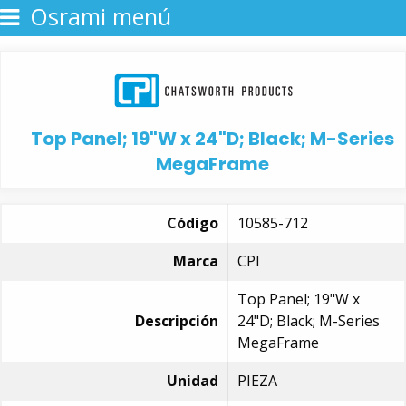
Osrami menú
Top Panel; 19"W x 24"D; Black; M-Series
MegaFrame
Código
10585-712
Marca
CPI
Top Panel; 19"W x
Descripción
24"D; Black; M-Series
MegaFrame
Unidad
PIEZA