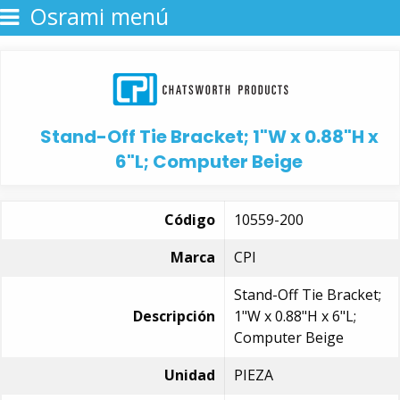
Osrami menú
Stand-Off Tie Bracket; 1"W x 0.88"H x
6"L; Computer Beige
Código
10559-200
Marca
CPI
Stand-Off Tie Bracket;
Descripción
1"W x 0.88"H x 6"L;
Computer Beige
Unidad
PIEZA