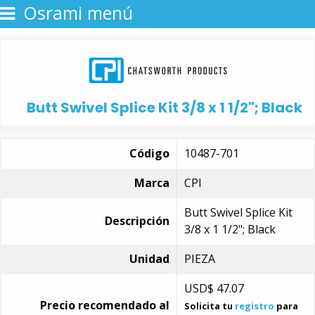
Osrami menú
Butt Swivel Splice Kit 3/8 x 1 1/2"; Black
Código
10487-701
Marca
CPI
Butt Swivel Splice Kit
Descripción
3/8 x 1 1/2"; Black
Unidad
PIEZA
USD$
47.07
Precio recomendado al
Solicita tu
registro
para