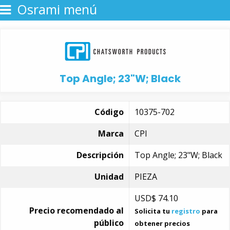
Osrami menú
Top Angle; 23"W; Black
Código
10375-702
Marca
CPI
Descripción
Top Angle; 23"W; Black
Unidad
PIEZA
USD$
74.10
Precio recomendado al
Solicita tu
registro
para
público
obtener precios