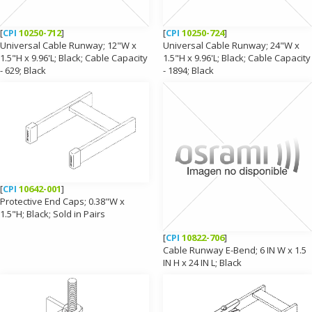
[
CPI
10250-712
]
[
CPI
10250-724
]
Universal Cable Runway; 12"W x
Universal Cable Runway; 24"W x
1.5"H x 9.96'L; Black; Cable Capacity
1.5"H x 9.96'L; Black; Cable Capacity
- 629; Black
- 1894; Black
[
CPI
10642-001
]
Protective End Caps; 0.38"W x
1.5"H; Black; Sold in Pairs
[
CPI
10822-706
]
Cable Runway E-Bend; 6 IN W x 1.5
IN H x 24 IN L; Black