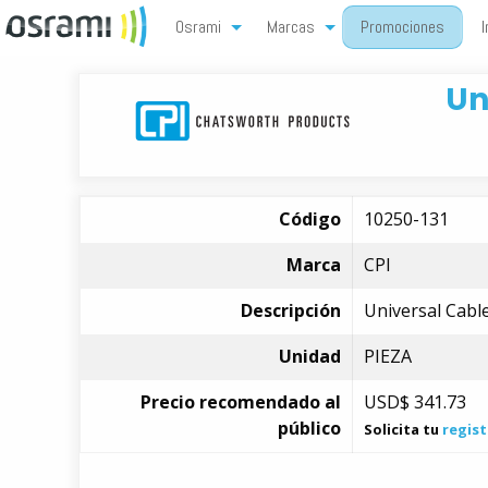
Osrami
Marcas
Promociones
I
Un
Código
10250-131
Marca
CPI
Descripción
Universal Cable
Unidad
PIEZA
Precio recomendado al
USD$
341.73
público
Solicita tu
regist