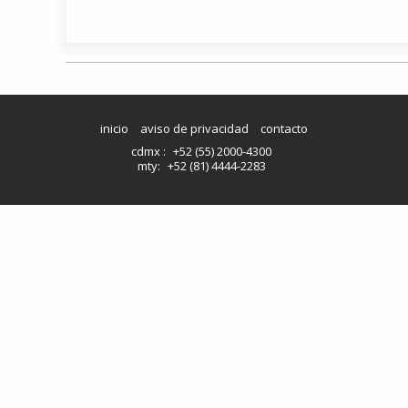
inicio
aviso de privacidad
contacto
cdmx :
+52 (55) 2000-4300
mty:
+52 (81) 4444-2283