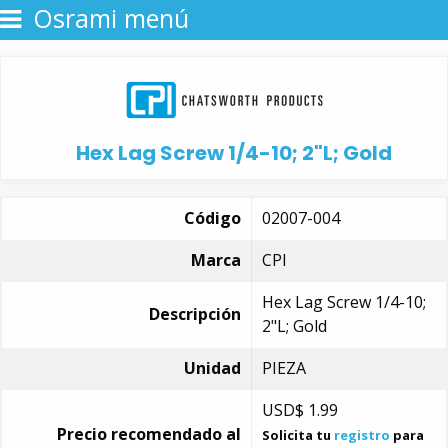
Osrami menú
Hex Lag Screw 1/4-10; 2"L; Gold
Código
02007-004
Marca
CPI
Hex Lag Screw 1/4-10;
Descripción
2"L; Gold
Unidad
PIEZA
USD$
1.99
Precio recomendado al
Solicita tu
registro
para