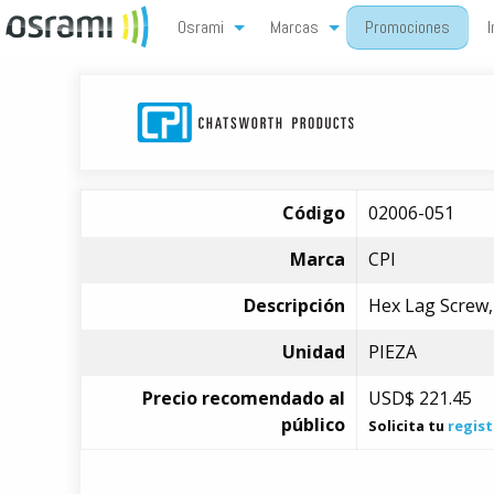
Osrami
Marcas
Promociones
I
Código
02006-051
Marca
CPI
Descripción
Hex Lag Screw, 
Unidad
PIEZA
Precio recomendado al
USD$
221.45
público
Solicita tu
regist