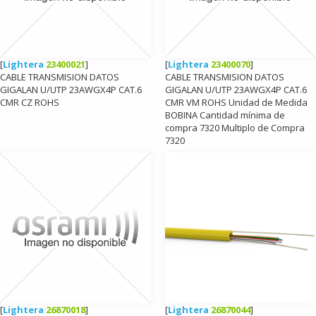
[
Lightera
23400021
]
[
Lightera
23400070
]
CABLE TRANSMISION DATOS
CABLE TRANSMISION DATOS
GIGALAN U/UTP 23AWGX4P CAT.6
GIGALAN U/UTP 23AWGX4P CAT.6
CMR CZ ROHS
CMR VM ROHS Unidad de Medida
BOBINA Cantidad mínima de
compra 7320 Multiplo de Compra
7320
[
Lightera
26870018
]
[
Lightera
26870044
]